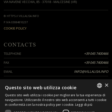
VIA NAVENE VECCHIA, 85 - 37018 - MALCESINE (VR)
© HTTPS://.VILLALISA.INFO
P.IVA 03084810237
COOKIE POLICY
CONTACTS
TELEPHONE
+39 045 7400466
FAX
+39 045 7400466
EMAIL
INFO@VILLALISA.INFO
×
Questo sito web utilizza cookie
SEGUICI SU
Questo sito web utilizza i cookie per migliorare la tua esperienza di
ITALIAN
navigazione. Utilizzando il nostro sito web acconsenti a tutti i cookie
in conformità con la nostra policy per i cookie.
Leggi di più
ENGLISH