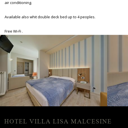
air conditioning.
Available also whit double deck bed up to 4 peoples.
Free Wi-Fi .
HOTEL VILLA LISA MALCESINE