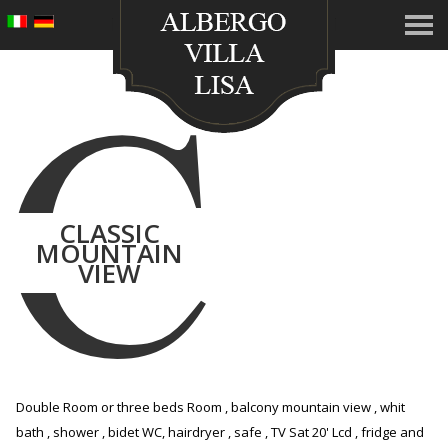
C
CLASSIC
MOUNTAIN
VIEW
Double Room or three beds Room , balcony mountain view , whit
bath , shower , bidet WC, hairdryer , safe , TV Sat 20' Lcd , fridge and