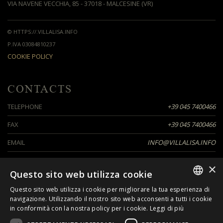
VIA NAVENE VECCHIA, 85 - 37018 - MALCESINE (VR)
© HTTPS://.VILLALISA.INFO
P.IVA 03084810237
COOKIE POLICY
CONTACTS
TELEPHONE
+39 045 7400466
FAX
+39 045 7400466
EMAIL
INFO@VILLALISA.INFO
×
Questo sito web utilizza cookie
SEGUICI SU
Questo sito web utilizza i cookie per migliorare la tua esperienza di
ITALIAN
navigazione. Utilizzando il nostro sito web acconsenti a tutti i cookie
in conformità con la nostra policy per i cookie.
Leggi di più
ENGLISH