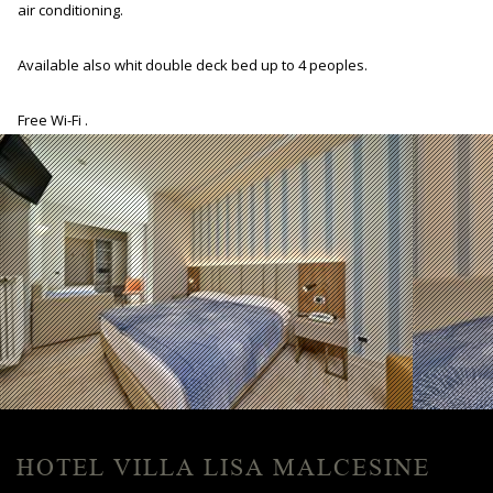
air conditioning.
Available also whit double deck bed up to 4 peoples.
Free Wi-Fi .
HOTEL VILLA LISA MALCESINE