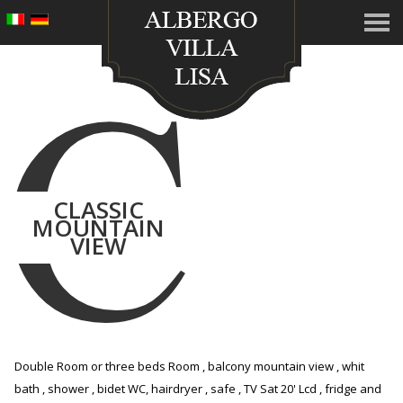
C
CLASSIC
MOUNTAIN
VIEW
Double Room or three beds Room , balcony mountain view , whit
bath , shower , bidet WC, hairdryer , safe , TV Sat 20' Lcd , fridge and