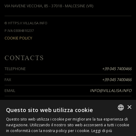
VIA NAVENE VECCHIA, 85 - 37018 - MALCESINE (VR)
© HTTPS://.VILLALISA.INFO
P.IVA 03084810237
COOKIE POLICY
CONTACTS
TELEPHONE
+39 045 7400466
FAX
+39 045 7400466
EMAIL
INFO@VILLALISA.INFO
×
Questo sito web utilizza cookie
SEGUICI SU
Questo sito web utilizza i cookie per migliorare la tua esperienza di
ITALIAN
navigazione. Utilizzando il nostro sito web acconsenti a tutti i cookie
in conformità con la nostra policy per i cookie.
Leggi di più
ENGLISH