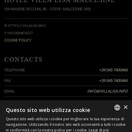
HOTEL VILLA LISA MALCESINE
VIA NAVENE VECCHIA, 85 - 37018 - MALCESINE (VR)
© HTTPS://.VILLALISA.INFO
P.IVA 03084810237
COOKIE POLICY
CONTACTS
TELEPHONE
+39 045 7400466
FAX
+39 045 7400466
EMAIL
INFO@VILLALISA.INFO
×
Questo sito web utilizza cookie
SEGUICI SU
Questo sito web utilizza i cookie per migliorare la tua esperienza di
ITALIAN
navigazione. Utilizzando il nostro sito web acconsenti a tutti i cookie
in conformità con la nostra policy per i cookie.
Leggi di più