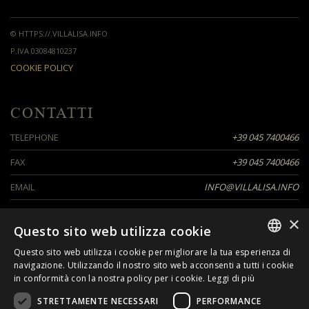
© HTTPS://.VILLALISA.INFO
P.IVA 03084810237
COOKIE POLICY
CONTATTI
TELEPHONE
+39 045 7400466
FAX
+39 045 7400466
EMAIL
INFO@VILLALISA.INFO
×
Questo sito web utilizza cookie
SEGUICI SU
Questo sito web utilizza i cookie per migliorare la tua esperienza di
ITALIAN
navigazione. Utilizzando il nostro sito web acconsenti a tutti i cookie
in conformità con la nostra policy per i cookie.
Leggi di più
ENGLISH
STRETTAMENTE NECESSARI
PERFORMANCE
GERMAN