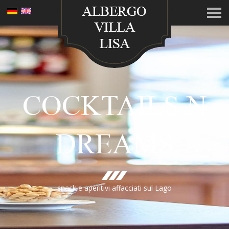
COCKTAILS N
DREAMS
snack e aperitivi affacciati sul Lago