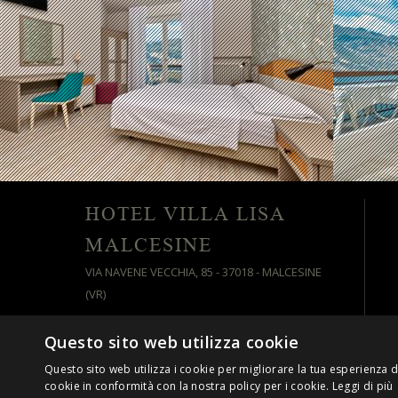
HOTEL VILLA LISA
MALCESINE
VIA NAVENE VECCHIA, 85 - 37018 - MALCESINE
(VR)
Questo sito web utilizza cookie
© HTTPS://.VILLALISA.INFO
P.IVA 03084810237
Questo sito web utilizza i cookie per migliorare la tua esperienza di
cookie in conformità con la nostra policy per i cookie.
Leggi di più
COOKIE POLICY