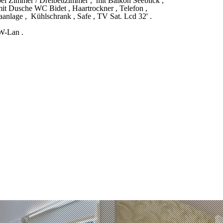
l Zimmer / Dreibettzimmer , mit Balkon Seeblick ,
it Dusche WC Bidet , Haartrockner , Telefon ,
anlage , Kühlschrank , Safe , TV Sat. Lcd 32' .
W-Lan .