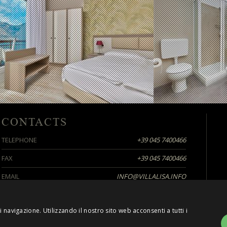
CONTACTS
TELEPHONE
+39 045 7400466
FAX
+39 045 7400466
EMAIL
INFO@VILLALISA.INFO
 navigazione. Utilizzando il nostro sito web acconsenti a tutti i