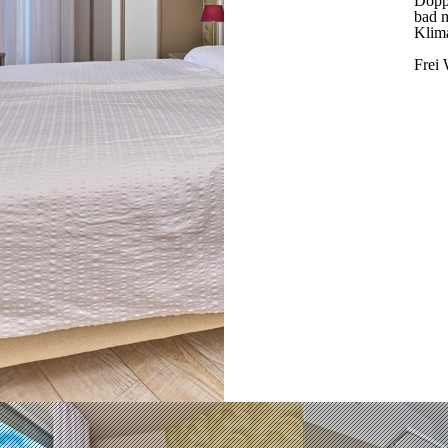
Doppe
bad m
Klima
Frei 