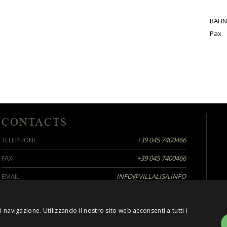
BAHNH
Pax
CONTACTS
TELEPHONE
+39 045 7400466
FAX
+39 045 7400466
EMAIL
INFO@VILLALISA.INFO
 navigazione. Utilizzando il nostro sito web acconsenti a tutti i