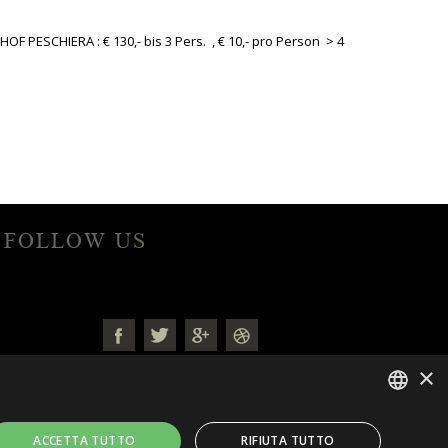
OF PESCHIERA : € 130,- bis 3 Pers. , € 10,- pro Person > 4
FOLLOW US
×
ITALIAN
ACCETTA TUTTO
RIFIUTA TUTTO