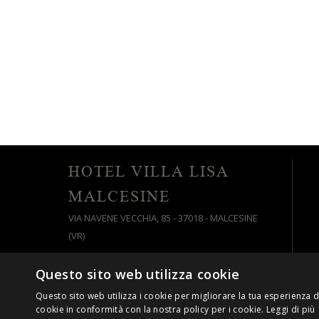
HOTEL VILLA LISA
MALCESINE
VIA NAVENE VECCHIA, 85 - 37018 - MALCESINE
(VR)
Questo sito web utilizza cookie
© HTTPS://.VILLALISA.INFO
P.IVA 03084810237
Questo sito web utilizza i cookie per migliorare la tua esperienza di
cookie in conformità con la nostra policy per i cookie.
Leggi di più
COOKIE POLICY