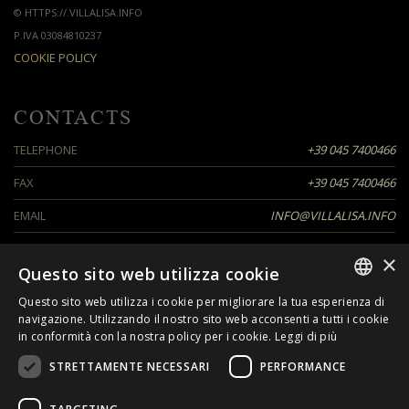
© HTTPS://.VILLALISA.INFO
P.IVA 03084810237
COOKIE POLICY
CONTACTS
TELEPHONE
+39 045 7400466
FAX
+39 045 7400466
EMAIL
INFO@VILLALISA.INFO
×
Questo sito web utilizza cookie
FOLLOW US
Questo sito web utilizza i cookie per migliorare la tua esperienza di
ITALIAN
navigazione. Utilizzando il nostro sito web acconsenti a tutti i cookie
in conformità con la nostra policy per i cookie.
Leggi di più
ENGLISH
STRETTAMENTE NECESSARI
PERFORMANCE
GERMAN