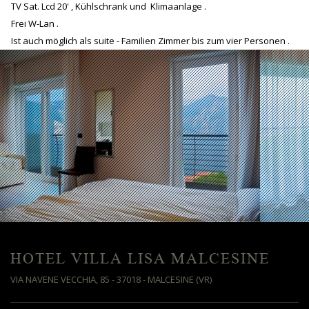
TV Sat. Lcd 20' , Kühlschrank und Klimaanlage .
Frei W-Lan .
Ist auch möglich als suite - Familien Zimmer bis zum vier Personen .
HOTEL VILLA LISA MALCESINE
VIA NAVENE VECCHIA, 85 - 37018 - MALCESINE (VR)