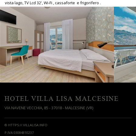
vista lago, TV Lcd 32', Wi-Fi , cassaforte e frigorifero .
HOTEL VILLA LISA MALCESINE
VIA NAVENE VECCHIA, 85 - 37018 - MALCESINE (VR)
© HTTPS://.VILLALISA.INFO
P.IVA 03084810237