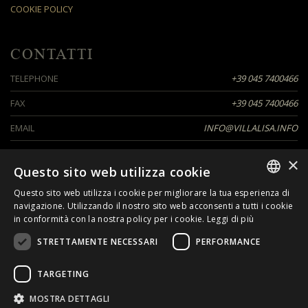
COOKIE POLICY
CONTATTI
TELEPHONE
+39 045 7400466
FAX
+39 045 7400466
EMAIL
INFO@VILLALISA.INFO
×
Questo sito web utilizza cookie
SEGUICI SU
Questo sito web utilizza i cookie per migliorare la tua esperienza di
ITALIAN
navigazione. Utilizzando il nostro sito web acconsenti a tutti i cookie
in conformità con la nostra policy per i cookie.
Leggi di più
ENGLISH
STRETTAMENTE NECESSARI
PERFORMANCE
GERMAN
TARGETING
VISITA ANCHE VILLA
MOSTRA DETTAGLI
SMERALDA.