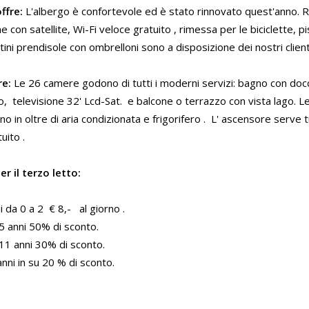
ffre:
L'albergo è confortevole ed è stato rinnovato quest'anno. 
ne con satellite, Wi-Fi veloce gratuito , rimessa per le biciclette,
ttini prendisole con ombrelloni sono a disposizione dei nostri client
re:
Le 26 camere godono di tutti i moderni servizi: bagno con docci
ro, televisione 32' Lcd-Sat. e balcone o terrazzo con vista lago.
o in oltre di aria condizionata e frigorifero . L' ascensore serve tu
uito .
r il terzo letto:
 da 0 a 2 € 8,- al giorno .
5 anni 50% di sconto.
11 anni 30% di sconto.
nni in su 20 % di sconto.