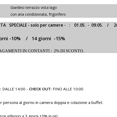
no terrazzo vista lago
ia condizionata, frigorifero
TA SPECIALE - solo per camere - : 01.05. - 09.05. / 
ni -10% / 14 giorni -15%
AGAMENTI IN CONTANTI : 2% DI SCONTO.
N:
DALLE 14:00 -
CHECK OUT:
FINO ALLE 10:00
r persona al giorno in camera doppia e colazione a buffet.
e inferiori a 3 giorni 10% in più.