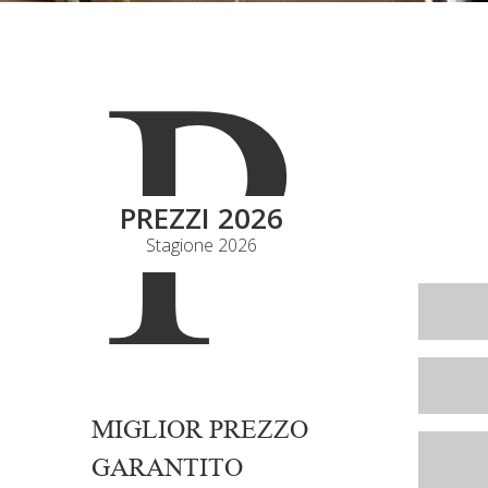
P
PREZZI 2026
Stagione 2026
Comfor
con ar
Classi
con ar
MIGLIOR PREZZO
Classi
GARANTITO
con ar