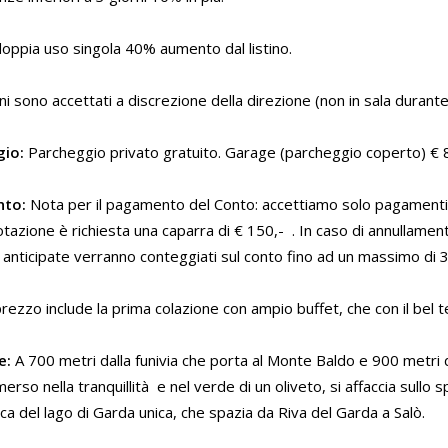
oppia uso singola 40% aumento dal listino.
ni sono accettati a discrezione della direzione (non in sala durante
io:
Parcheggio privato gratuito. Garage (parcheggio coperto) € 8
to:
Nota per il pagamento del Conto: accettiamo solo pagamenti i
otazione è richiesta una caparra di € 150,- . In caso di annullamen
anticipate verranno conteggiati sul conto fino ad un massimo di 3
prezzo include la prima colazione con ampio buffet, che con il bel
e:
A 700 metri dalla funivia che porta al Monte Baldo e 900 metri da
merso nella tranquillità e nel verde di un oliveto, si affaccia sull
a del lago di Garda unica, che spazia da Riva del Garda a Salò.