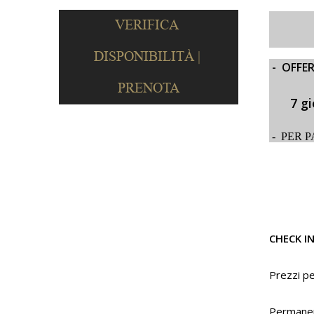
Giardi
con ar
- OFFER
7 gior
- PER P
CHECK I
Prezzi pe
Permanenz