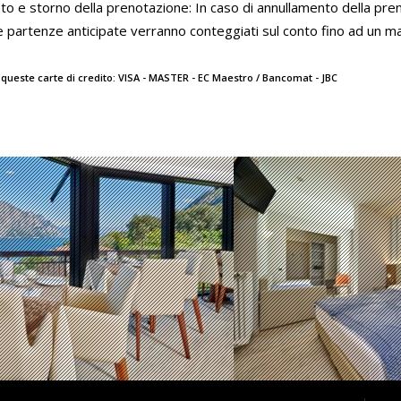
 e storno della prenotazione: In caso di annullamento della pren
 e partenze anticipate verranno conteggiati sul conto fino ad un m
queste carte di credito: VISA - MASTER - EC Maestro / Bancomat - JBC