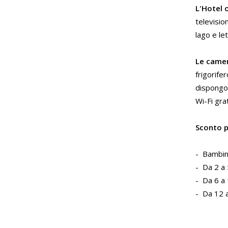
L'Hotel o
televisio
lago e le
Le came
frigorife
dispongon
Wi-Fi grat
Sconto pe
- Bambini
- Da 2 a 
- Da 6 a 
- Da 12 a