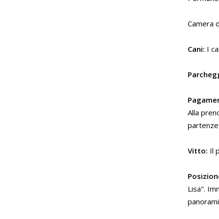
Camera d
Cani:
I ca
Parchegg
Pagamen
Alla pren
partenze 
Vitto:
Il 
Posizion
Lisa". Im
panoramic