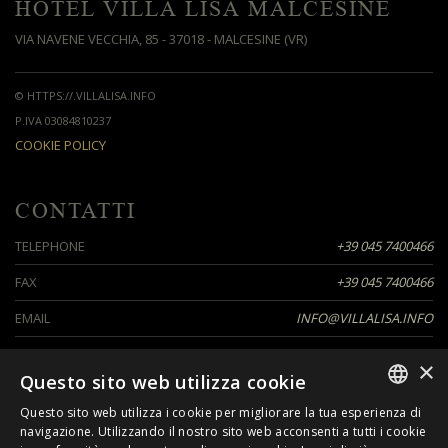
HOTEL VILLA LISA MALCESINE
VIA NAVENE VECCHIA, 85 - 37018 - MALCESINE (VR)
© HTTPS://.VILLALISA.INFO
P.IVA 03084810237
COOKIE POLICY
CONTATTI
TELEPHONE
+39 045 7400466
FAX
+39 045 7400466
EMAIL
INFO@VILLALISA.INFO
×
Questo sito web utilizza cookie
SEGUICI SU
Questo sito web utilizza i cookie per migliorare la tua esperienza di
ITALIAN
navigazione. Utilizzando il nostro sito web acconsenti a tutti i cookie