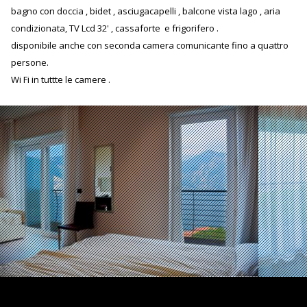
bagno con doccia , bidet , asciugacapelli , balcone vista lago , aria
condizionata, TV Lcd 32' , cassaforte e frigorifero .
disponibile anche con seconda camera comunicante fino a quattro
persone.
Wi Fi in tuttte le camere .